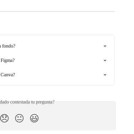
n fondo?
e Figma?
e Canva?
ado contestada tu pregunta?
😞
😐
😃