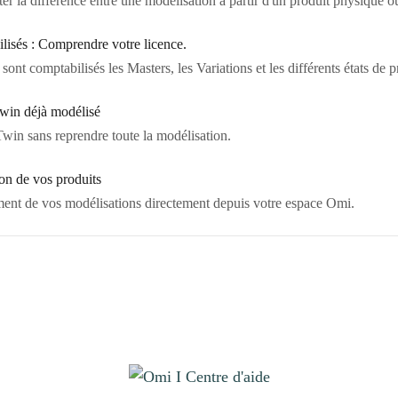
ter la différence entre une modélisation à partir d'un produit physique 
isés : Comprendre votre licence.
t comptabilisés les Masters, les Variations et les différents états de p
Twin déjà modélisé
Twin sans reprendre toute la modélisation.
on de vos produits
ent de vos modélisations directement depuis votre espace Omi.