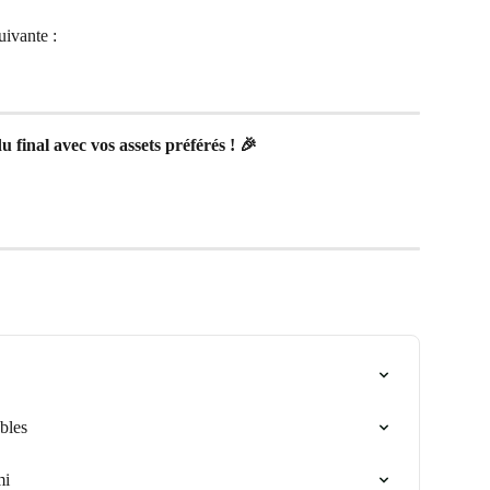
suivante :
du final avec vos assets préférés ! 🎉
ables
mi