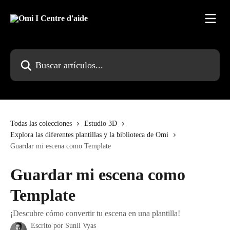
Ir al contenido principal
Buscar artículos...
Todas las colecciones
Estudio 3D
Explora las diferentes plantillas y la biblioteca de Omi
Guardar mi escena como Template
Guardar mi escena como
Template
¡Descubre cómo convertir tu escena en una plantilla!
Escrito por
Sunil Vyas